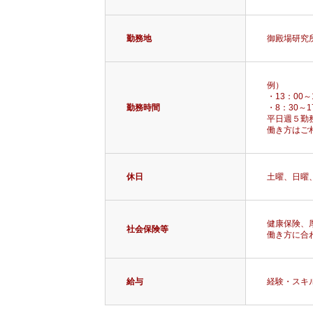
勤務地
御殿場研究
例）
・13：00
勤務時間
・8：30～
平日週５勤
働き方はご
休日
土曜、日曜
健康保険、
社会保険等
働き方に合
給与
経験・スキ