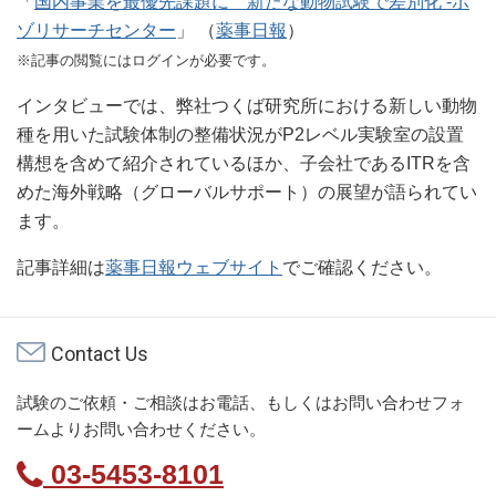
「
国内事業を最優先課題に 新たな動物試験で差別化 ‐ボ
ゾリサーチセンター
」 （
薬事日報
）
※記事の閲覧にはログインが必要です。
インタビューでは、弊社つくば研究所における新しい動物
種を用いた試験体制の整備状況がP2レベル実験室の設置
構想を含めて紹介されているほか、子会社であるITRを含
めた海外戦略（グローバルサポート）の展望が語られてい
ます。
記事詳細は
薬事日報ウェブサイト
でご確認ください。
Contact Us
試験のご依頼・ご相談はお電話、もしくはお問い合わせフォ
ームよりお問い合わせください。
03-5453-8101