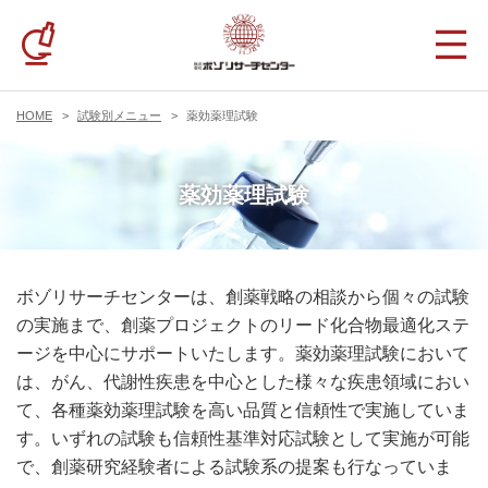
HOME
試験別メニュー
薬効薬理試験
薬効薬理試験
ボゾリサーチセンターは、創薬戦略の相談から個々の試験
の実施まで、創薬プロジェクトのリード化合物最適化ステ
ージを中心にサポートいたします。薬効薬理試験において
は、がん、代謝性疾患を中心とした様々な疾患領域におい
て、各種薬効薬理試験を高い品質と信頼性で実施していま
す。いずれの試験も信頼性基準対応試験として実施が可能
で、創薬研究経験者による試験系の提案も行なっていま