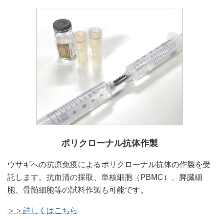
ポリクローナル抗体作製
ウサギへの抗原免疫によるポリクローナル抗体の作製を受
託します。抗血清の採取、単核細胞（PBMC）、脾臓細
胞、骨髄細胞等の試料作製も可能です。
＞＞詳しくはこちら