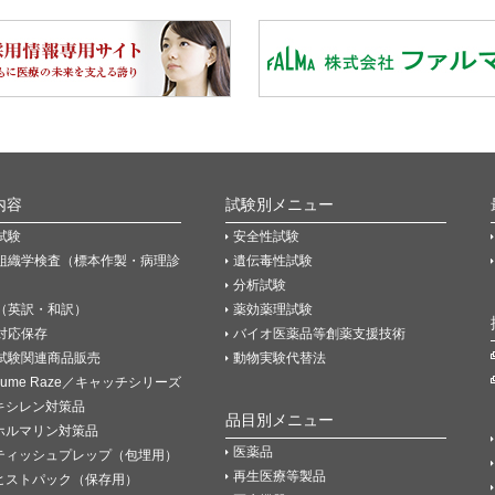
内容
試験別メニュー
試験
安全性試験
組織学検査（標本作製・病理診
遺伝毒性試験
分析試験
（英訳・和訳）
薬効薬理試験
P対応保存
バイオ医薬品等創薬支援技術
試験関連商品販売
動物実験代替法
Fume Raze／キャッチシリーズ
キシレン対策品
品目別メニュー
ホルマリン対策品
医薬品
ティッシュプレップ（包埋用）
再生医療等製品
ヒストパック（保存用）