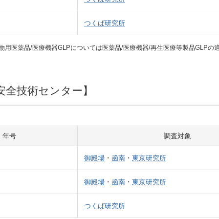
つくば研究所
P,動物用医薬品/医療機器GLPについては医薬品/医療機器/再生医療等製品GL
費安全技術センター】
年号
調査対象
御殿場
・
函南
・
東京研究所
御殿場
・
函南
・
東京研究所
つくば研究所