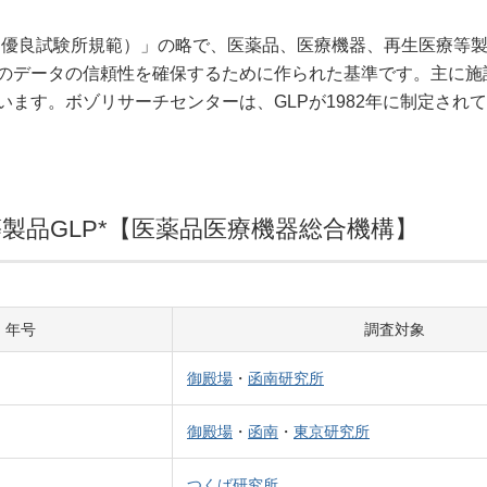
 Practice（優良試験所規範）」の略で、医薬品、医療機器、再生
のデータの信頼性を確保するために作られた基準です。主に施
ます。ボゾリサーチセンターは、GLPが1982年に制定され
等製品GLP*【医薬品医療機器総合機構】
年号
調査対象
御殿場
・
函南研究所
御殿場
・
函南
・
東京研究所
つくば研究所