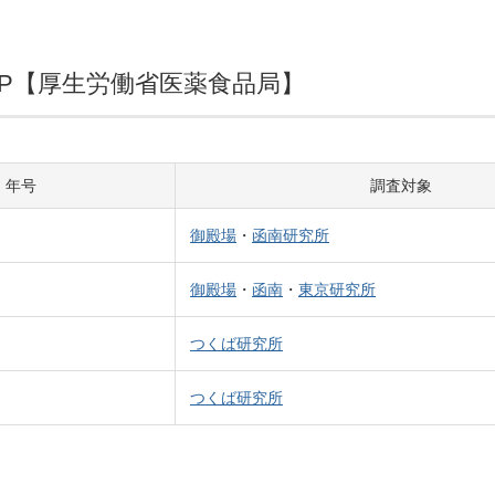
LP【厚生労働省医薬食品局】
年号
調査対象
御殿場
・
函南研究所
御殿場
・
函南
・
東京研究所
つくば研究所
つくば研究所