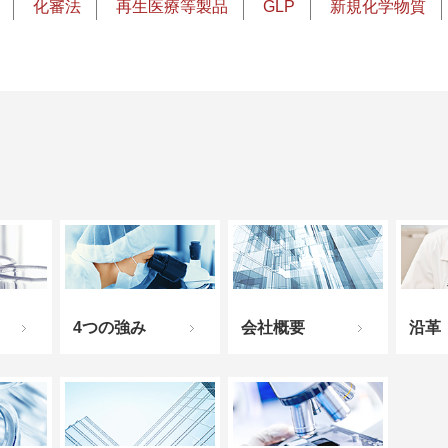
化審法
再生医療等製品
GLP
新規化学物質
4つの強み
会社概要
沿革