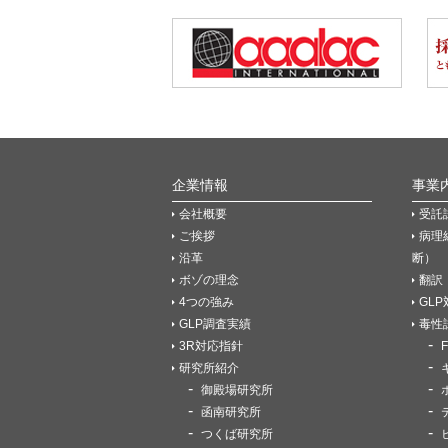
企業情報
事業
会社概要
受託
ご挨拶
病理
沿革
断）
ボゾの理念
翻訳
4つの強み
GL
GLP調査実績
毒性
3R対応指針
研究所紹介
御殿場研究所
函南研究所
つくば研究所