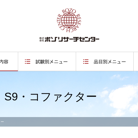
 S9・コファクター
ター