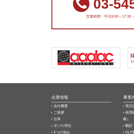
03-54
営業時間：平日9:00～17:
企業情報
事業
会社概要
受託
ご挨拶
病理
沿革
断）
ボゾの理念
翻訳
4つの強み
GL