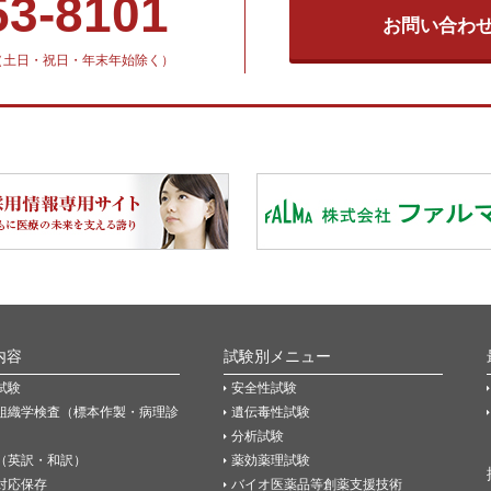
53-8101
お問い合わ
30（土日・祝日・年末年始除く）
内容
試験別メニュー
試験
安全性試験
組織学検査（標本作製・病理診
遺伝毒性試験
分析試験
（英訳・和訳）
薬効薬理試験
P対応保存
バイオ医薬品等創薬支援技術