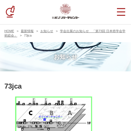
HOME
最新情報
お知らせ
学会出展のお知らせ 「第73回 日本癌学会学
術総会」
73jca
お知らせ
73jca