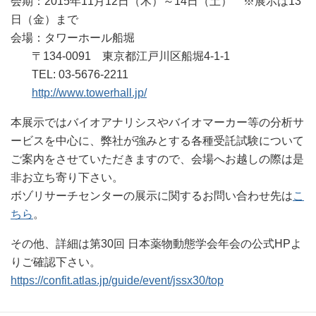
会期：2015年11月12日（木）～14日（土） ※展示は13
日（金）まで
会場：タワーホール船堀
〒134-0091 東京都江戸川区船堀4-1-1
TEL: 03-5676-2211
http://www.towerhall.jp/
本展示ではバイオアナリシスやバイオマーカー等の分析サ
ービスを中心に、弊社が強みとする各種受託試験について
ご案内をさせていただきますので、会場へお越しの際は是
非お立ち寄り下さい。
ボゾリサーチセンターの展示に関するお問い合わせ先は
こ
ちら
。
その他、詳細は第30回 日本薬物動態学会年会の公式HPよ
りご確認下さい。
https://confit.atlas.jp/guide/event/jssx30/top