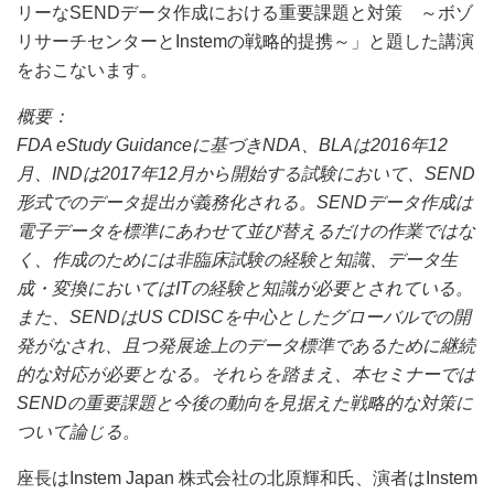
リーなSENDデータ作成における重要課題と対策 ～ボゾ
リサーチセンターとInstemの戦略的提携～」と題した講演
をおこないます。
概要：
FDA eStudy Guidanceに基づきNDA、BLAは2016年12
月、INDは2017年12月から開始する試験において、SEND
形式でのデータ提出が義務化される。SENDデータ作成は
電子データを標準にあわせて並び替えるだけの作業ではな
く、作成のためには非臨床試験の経験と知識、データ生
成・変換においてはITの経験と知識が必要とされている。
また、SENDはUS CDISCを中心としたグローバルでの開
発がなされ、且つ発展途上のデータ標準であるために継続
的な対応が必要となる。それらを踏まえ、本セミナーでは
SENDの重要課題と今後の動向を見据えた戦略的な対策に
ついて論じる。
座長はInstem Japan 株式会社の北原輝和氏、演者はInstem