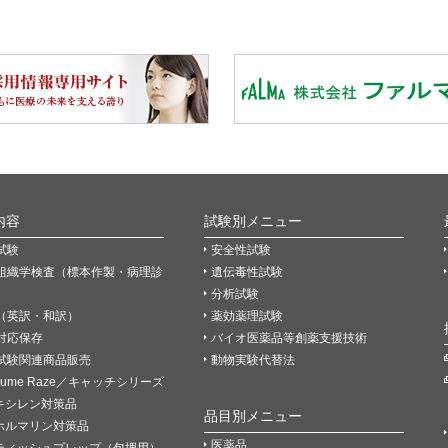
内容
試験別メニュー
試験
安全性試験
組織学検査（標本作製・病理診
遺伝毒性試験
分析試験
（英訳・和訳）
薬効薬理試験
P対応保存
バイオ医薬品等創薬支援技術
試験関連商品販売
動物実験代替法
Fume Raze／キャッチシリーズ
キシレン対策品
品目別メニュー
ホルマリン対策品
医薬品
ティッシュプレップ（包埋用）