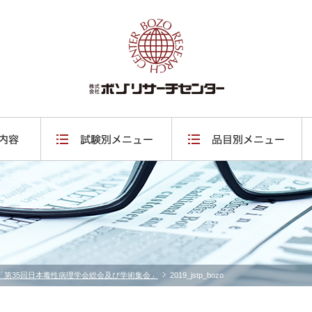
「第35回日本毒性病理学会総会及び学術集会」
2019_jstp_bozo