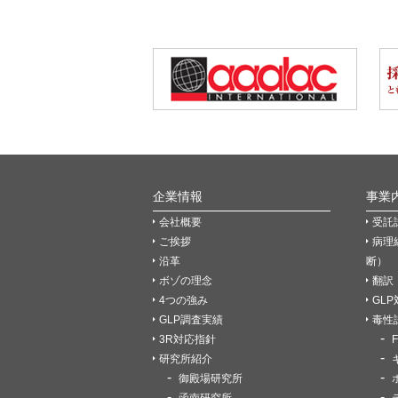
企業情報
事業
会社概要
受託
ご挨拶
病理
沿革
断）
ボゾの理念
翻訳
4つの強み
GL
GLP調査実績
毒性
3R対応指針
研究所紹介
御殿場研究所
函南研究所