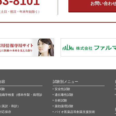
53-8101
お問い合わ
30（土日・祝日・年末年始除く）
内容
試験別メニュー
試験
安全性試験
組織学検査（標本作製・病理診
遺伝毒性試験
分析試験
（英訳・和訳）
薬効薬理試験
P対応保存
バイオ医薬品等創薬支援技術