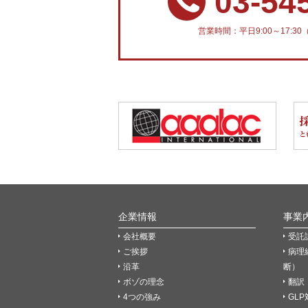
03-54
営業時間：平日9:00～17:
企業情報
事業
会社概要
受託
ご挨拶
病理
沿革
断）
ボゾの理念
翻訳
4つの強み
GL