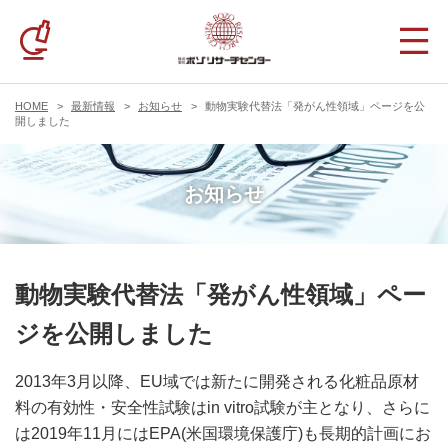
HOME
最新情報
お知らせ
動物実験代替法「発がん性領域」ページを公
開しました
お知らせ
動物実験代替法「発がん性領域」ペー
ジを公開しました
2013年3月以降、EU域では新たに開発される化粧品原材
料の有効性・安全性試験はin vitro試験が主となり、さらに
は2019年11月にはEPA(米国環境保護庁)も長期的計画にお