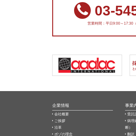
03-54
営業時間：平日9:00～17:
企業情報
事業
会社概要
受託
ご挨拶
病理
沿革
断）
ボゾの理念
翻訳