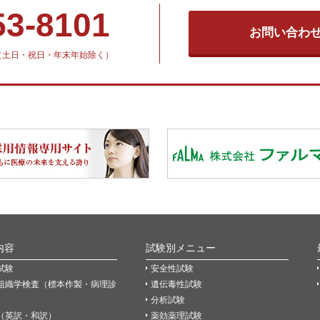
53-8101
お問い合わ
30（土日・祝日・年末年始除く）
内容
試験別メニュー
試験
安全性試験
組織学検査（標本作製・病理診
遺伝毒性試験
分析試験
（英訳・和訳）
薬効薬理試験