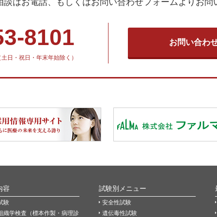
相談はお電話、もしくはお問い合わせフォームよりお問
53-8101
お問い合わ
30（土日・祝日・年末年始除く）
内容
試験別メニュー
試験
安全性試験
組織学検査（標本作製・病理診
遺伝毒性試験