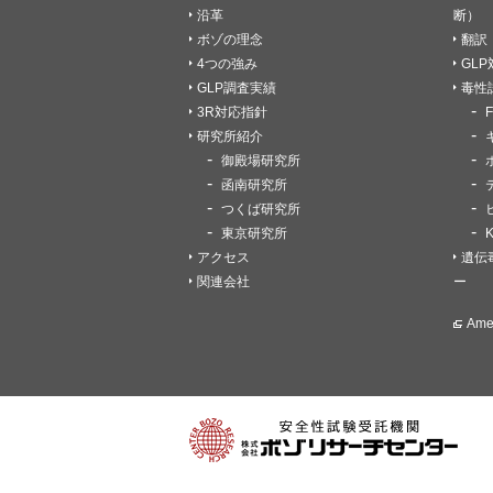
沿革
断）
ボゾの理念
翻訳
4つの強み
GL
GLP調査実績
毒性
3R対応指針
研究所紹介
御殿場研究所
函南研究所
つくば研究所
東京研究所
アクセス
遺伝
関連会社
ー
Am