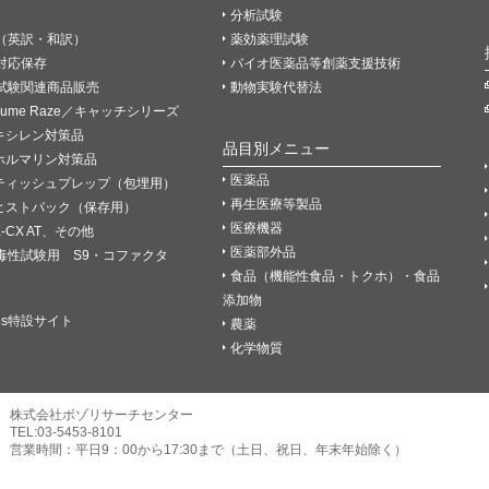
分析試験
（英訳・和訳）
薬効薬理試験
P対応保存
バイオ医薬品等創薬支援技術
試験関連商品販売
動物実験代替法
Fume Raze／キャッチシリーズ
キシレン対策品
品目別メニュー
ホルマリン対策品
医薬品
ティッシュプレップ（包埋用）
再生医療等製品
ヒストパック（保存用）
医療機器
K-CX AT、その他
医薬部外品
毒性試験用 S9・コファクタ
食品（機能性食品・トクホ）・食品
添加物
es特設サイト
農薬
化学物質
株式会社ボゾリサーチセンター
TEL:03-5453-8101
営業時間：平日9：00から17:30まで（土日、祝日、年末年始除く）