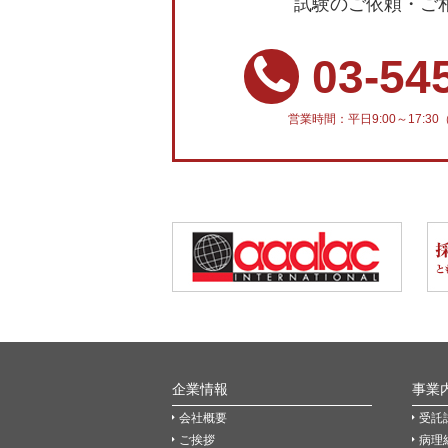
試験のご依頼・ご
03-54
営業時間：平日9:00～17:
企業情報
事業
会社概要
受託
ご挨拶
病理