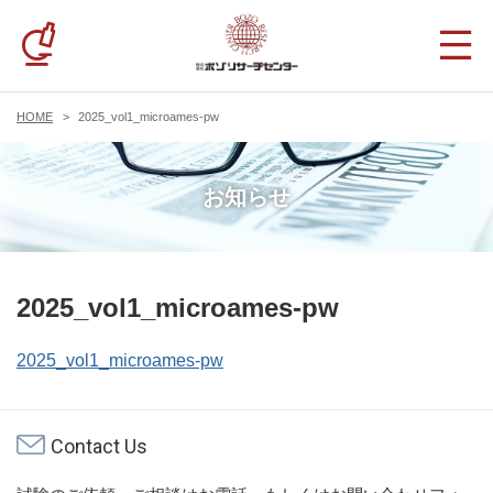
HOME
2025_vol1_microames-pw
お知らせ
2025_vol1_microames-pw
2025_vol1_microames-pw
Contact Us