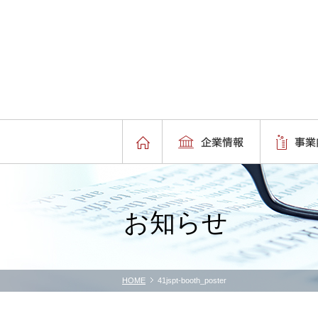
お知らせ
HOME
41jspt-booth_poster