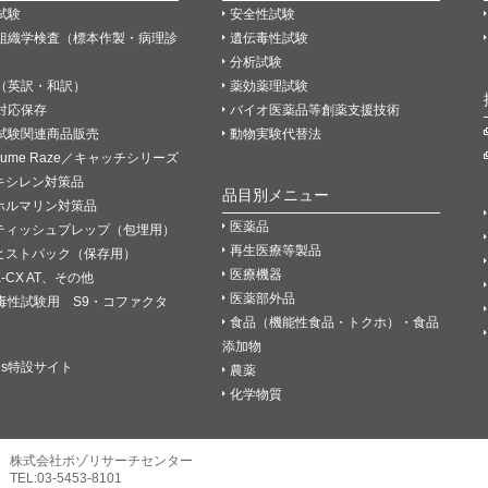
試験
安全性試験
組織学検査（標本作製・病理診
遺伝毒性試験
分析試験
（英訳・和訳）
薬効薬理試験
P対応保存
バイオ医薬品等創薬支援技術
試験関連商品販売
動物実験代替法
Fume Raze／キャッチシリーズ
キシレン対策品
品目別メニュー
ホルマリン対策品
医薬品
ティッシュプレップ（包埋用）
再生医療等製品
ヒストパック（保存用）
医療機器
K-CX AT、その他
医薬部外品
毒性試験用 S9・コファクタ
食品（機能性食品・トクホ）・食品
添加物
es特設サイト
農薬
化学物質
株式会社ボゾリサーチセンター
TEL:03-5453-8101