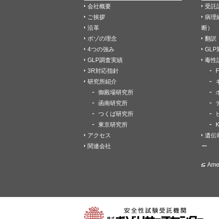
会社概要
受託
ご挨拶
病理
沿革
断）
ボゾの理念
翻訳
4つの強み
GL
GLP調査実績
毒性
3R対応指針
研究所紹介
御殿場研究所
函南研究所
つくば研究所
東京研究所
アクセス
遺伝
関連会社
ー
Am