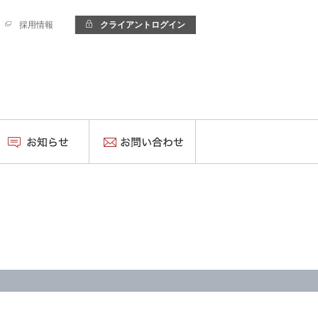
採用情報
クライアントログイン