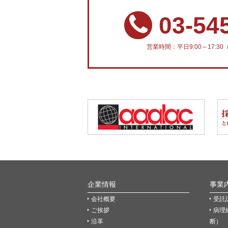
03-54
営業時間：平日9:00～17:
企業情報
事業
会社概要
受託
ご挨拶
病理
沿革
断）