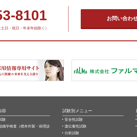
53-8101
お問い合わ
30（土日・祝日・年末年始除く）
内容
試験別メニュー
試験
安全性試験
組織学検査（標本作製・病理診
遺伝毒性試験
分析試験