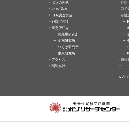
ボゾの理念
翻訳
4つの強み
GL
GLP調査実績
毒性
3R対応指針
研究所紹介
御殿場研究所
函南研究所
つくば研究所
東京研究所
アクセス
遺伝
関連会社
ー
Am