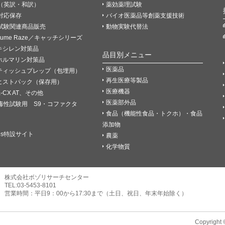
（英訳・和訳）
薬効薬理試験
P対応保存
バイオ医薬品等創薬支援技術
試験関連商品販売
動物実験代替法
Fume Raze／キャッチシリーズ
キシレン対策品
品目別メニュー
ホルマリン対策品
医薬品
ティッシュプレップ（包埋用）
再生医療等製品
ヒストパック（保存用）
医療機器
K-CX AT、その他
医薬部外品
毒性試験用 S9・コファクタ
食品（機能性食品・トクホ）・食品
添加物
es特設サイト
農薬
化学物質
株式会社ボゾリサーチセンター
TEL:03-5453-8101
営業時間：平日9：00から17:30まで（土日、祝日、年末年始除く）
Copyright 