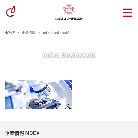
HOME
企業情報
index_business01
index_business01
企業情報INDEX