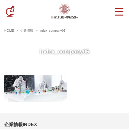
HOME
企業情報
index_company05
index_company05
企業情報INDEX