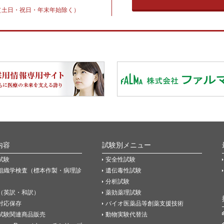
30（土日・祝日・年末年始除く）
内容
試験別メニュー
試験
安全性試験
組織学検査（標本作製・病理診
遺伝毒性試験
分析試験
（英訳・和訳）
薬効薬理試験
P対応保存
バイオ医薬品等創薬支援技術
試験関連商品販売
動物実験代替法