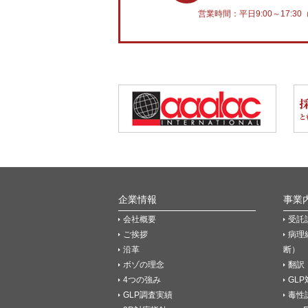
営業時間：平日9:00～17:
企業情報
事業
会社概要
受託
ご挨拶
病理
沿革
断）
ボゾの理念
翻訳
4つの強み
GL
GLP調査実績
毒性