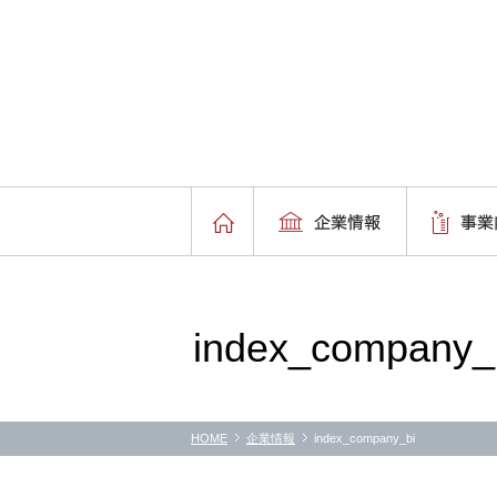
index_company_
HOME
企業情報
index_company_bi