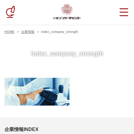
HOME
企業情報
index_company_strength
index_company_strength
企業情報INDEX