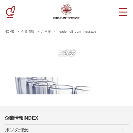
HOME
企業情報
ご挨拶
header_off_com_message
ご挨拶
企業情報INDEX
ボゾの理念