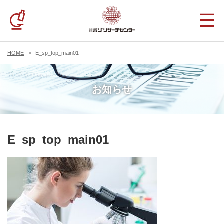
HOME
E_sp_top_main01
お知らせ
E_sp_top_main01