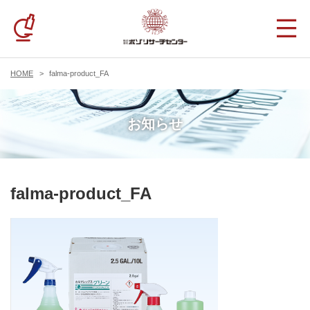
HOME
falma-product_FA
お知らせ
falma-product_FA