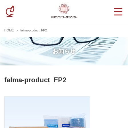
HOME
falma-product_FP2
お知らせ
falma-product_FP2