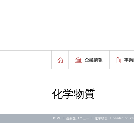
化学物質
HOME
品目別メニュー
化学物質
header_off_it