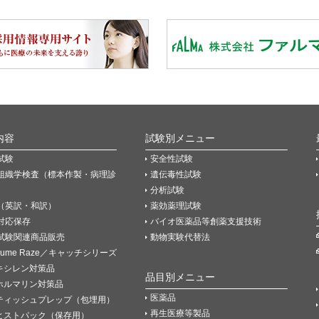
内容
試験別メニュー
試験
安全性試験
組織学検査（標本作製・病理診
遺伝毒性試験
分析試験
（英訳・和訳）
薬効薬理試験
P対応保存
バイオ医薬品等創薬支援技術
試験関連商品販売
動物実験代替法
Fume Raze／キャッチシリーズ
キシレン対策品
品目別メニュー
ホルマリン対策品
医薬品
ティッシュプレップ（包埋用）
再生医療等製品
ヒストパック（保存用）