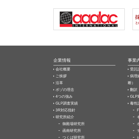
企業情報
事業
会社概要
受託
ご挨拶
病理
沿革
断）
ボゾの理念
翻訳
4つの強み
GL
GLP調査実績
毒性
3R対応指針
研究所紹介
御殿場研究所
函南研究所
つくば研究所