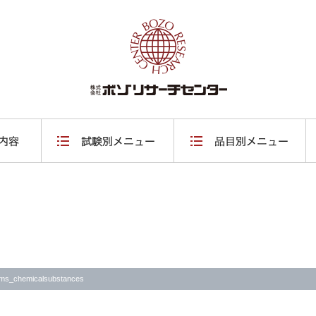
ems_chemicalsubstances