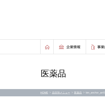
医薬品
HOME
品目別メニュー
医薬品
btn_anchor_arr0