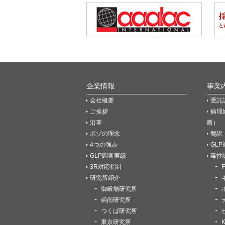
企業情報
事業
会社概要
受託
ご挨拶
病理
沿革
断）
ボゾの理念
翻訳
4つの強み
GL
GLP調査実績
毒性
3R対応指針
研究所紹介
御殿場研究所
函南研究所
つくば研究所
東京研究所