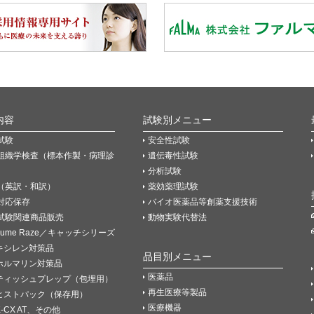
内容
試験別メニュー
試験
安全性試験
組織学検査（標本作製・病理診
遺伝毒性試験
分析試験
（英訳・和訳）
薬効薬理試験
P対応保存
バイオ医薬品等創薬支援技術
試験関連商品販売
動物実験代替法
Fume Raze／キャッチシリーズ
キシレン対策品
品目別メニュー
ホルマリン対策品
医薬品
ティッシュプレップ（包埋用）
再生医療等製品
ヒストパック（保存用）
医療機器
K-CX AT、その他