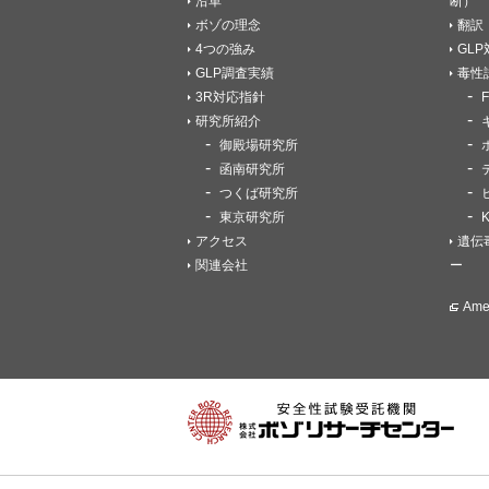
沿革
断）
ボゾの理念
翻訳
4つの強み
GL
GLP調査実績
毒性
3R対応指針
研究所紹介
御殿場研究所
函南研究所
つくば研究所
東京研究所
アクセス
遺伝
関連会社
ー
Am