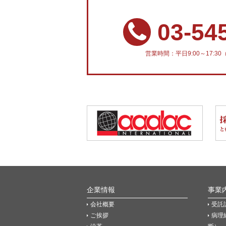
03-54
営業時間：平日9:00～17:
企業情報
事業
会社概要
受託
ご挨拶
病理