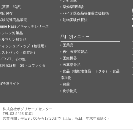
分析試験
（英訳・和訳）
薬効薬理試験
P対応保存
バイオ医薬品等創薬支援技術
試験関連商品販売
動物実験代替法
Fume Raze／キャッチシリーズ
キシレン対策品
品目別メニュー
ホルマリン対策品
医薬品
ティッシュプレップ（包埋用）
再生医療等製品
ヒストパック（保存用）
医療機器
K-CX AT、その他
医薬部外品
毒性試験用 S9・コファクタ
食品（機能性食品・トクホ）・食品
添加物
es特設サイト
農薬
化学物質
株式会社ボゾリサーチセンター
TEL:03-5453-8101
営業時間：平日9：00から17:30まで（土日、祝日、年末年始除く）