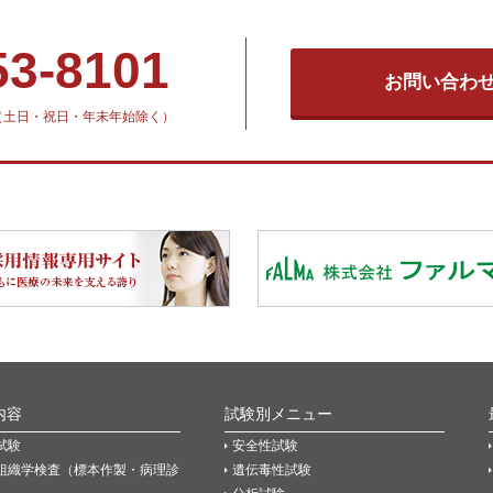
53-8101
お問い合わ
30（土日・祝日・年末年始除く）
内容
試験別メニュー
試験
安全性試験
組織学検査（標本作製・病理診
遺伝毒性試験