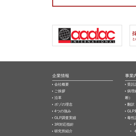
企業情報
事業
会社概要
受託
ご挨拶
病理
沿革
断）
ボゾの理念
翻訳
4つの強み
GL
GLP調査実績
毒性
3R対応指針
研究所紹介