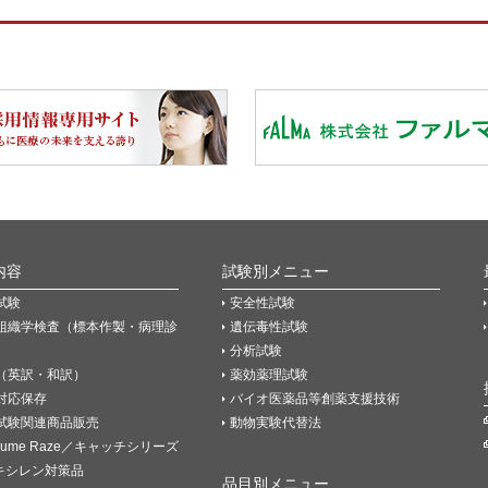
内容
試験別メニュー
試験
安全性試験
組織学検査（標本作製・病理診
遺伝毒性試験
分析試験
（英訳・和訳）
薬効薬理試験
P対応保存
バイオ医薬品等創薬支援技術
試験関連商品販売
動物実験代替法
Fume Raze／キャッチシリーズ
キシレン対策品
品目別メニュー