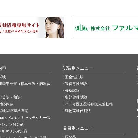
内容
試験別メニュー
試験
安全性試験
組織学検査（標本作製・病理診
遺伝毒性試験
分析試験
（英訳・和訳）
薬効薬理試験
P対応保存
バイオ医薬品等創薬支援技術
試験関連商品販売
動物実験代替法
Fume Raze／キャッチシリーズ
キシレン対策品
品目別メニュー
ホルマリン対策品
医薬品
ティッシュプレップ（包埋用）