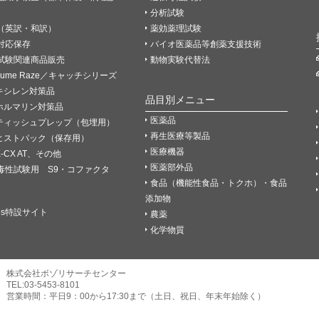
分析試験
（英訳・和訳）
薬効薬理試験
P対応保存
バイオ医薬品等創薬支援技術
試験関連商品販売
動物実験代替法
Fume Raze／キャッチシリーズ
キシレン対策品
品目別メニュー
ホルマリン対策品
医薬品
ティッシュプレップ（包埋用）
再生医療等製品
ヒストパック（保存用）
医療機器
K-CX AT、その他
医薬部外品
毒性試験用 S9・コファクタ
食品（機能性食品・トクホ）・食品
添加物
es特設サイト
農薬
化学物質
株式会社ボゾリサーチセンター
TEL:03-5453-8101
営業時間：平日9：00から17:30まで（土日、祝日、年末年始除く）