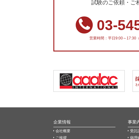
試験のご依頼・ご
03-54
営業時間：平日9:00～17:
企業情報
事業
会社概要
受託
ご挨拶
病理