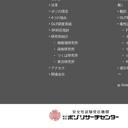
沿革
断）
ボゾの理念
翻訳
4つの強み
GL
GLP調査実績
毒性
3R対応指針
研究所紹介
御殿場研究所
函南研究所
つくば研究所
東京研究所
アクセス
遺伝
関連会社
ー
Am