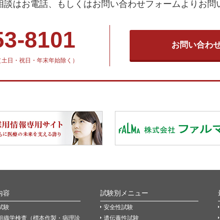
相談はお電話、もしくはお問い合わせフォームよりお問
53-8101
お問い合わ
30（土日・祝日・年末年始除く）
内容
試験別メニュー
試験
安全性試験
組織学検査（標本作製・病理診
遺伝毒性試験