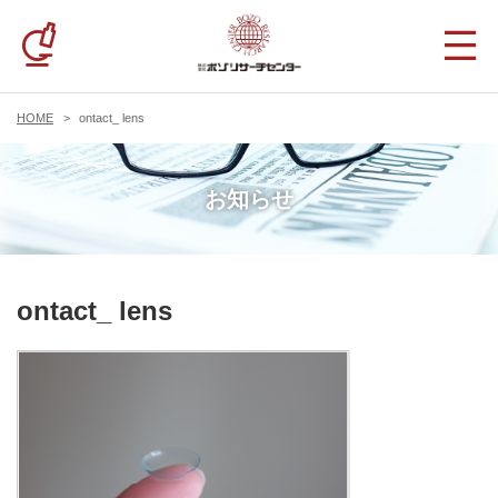
HOME
ontact_ lens
お知らせ
ontact_ lens