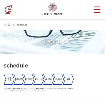
HOME
schedule
お知らせ
schedule