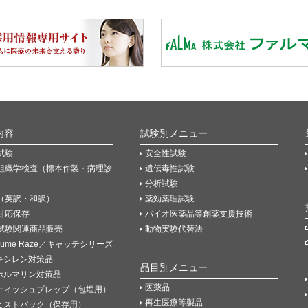
内容
試験別メニュー
試験
安全性試験
組織学検査（標本作製・病理診
遺伝毒性試験
分析試験
（英訳・和訳）
薬効薬理試験
P対応保存
バイオ医薬品等創薬支援技術
試験関連商品販売
動物実験代替法
Fume Raze／キャッチシリーズ
キシレン対策品
品目別メニュー
ホルマリン対策品
医薬品
ティッシュプレップ（包埋用）
再生医療等製品
ヒストパック（保存用）