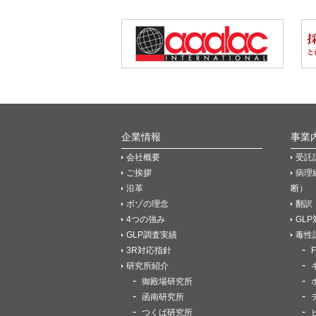
企業情報
事業
会社概要
受託
ご挨拶
病理
沿革
断）
ボゾの理念
翻訳
4つの強み
GL
GLP調査実績
毒性
3R対応指針
研究所紹介
御殿場研究所
函南研究所
つくば研究所