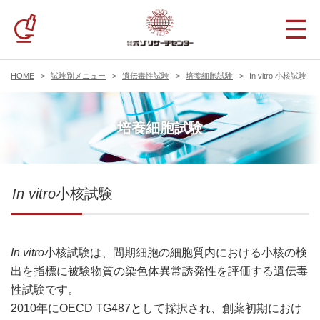
HOME
試験別メニュー
遺伝毒性試験
培養細胞試験
In vitro 小核試験
培養細胞試験
In vitro
小核試験
In vitro
小核試験は、間期細胞の細胞質内における小核の検
出を指標に被験物質の染色体異常誘発性を評価する遺伝毒
性試験です。
2010年にOECD TG487として採択され、創薬初期におけ