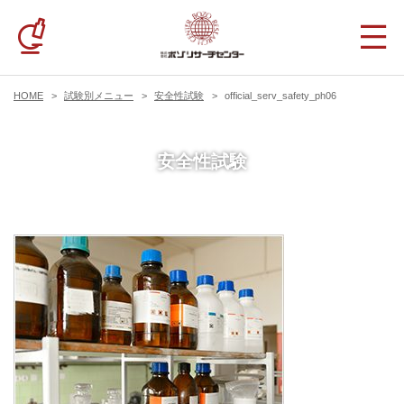
HOME
試験別メニュー
安全性試験
official_serv_safety_ph06
安全性試験