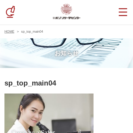
HOME
sp_top_main04
お知らせ
sp_top_main04