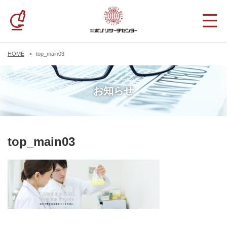
HOME
top_main03
お知らせ
top_main03