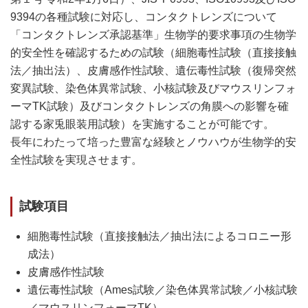
9394の各種試験に対応し、コンタクトレンズについて
「コンタクトレンズ承認基準」生物学的要求事項の生物学
的安全性を確認するための試験（細胞毒性試験（直接接触
法／抽出法）、皮膚感作性試験、遺伝毒性試験（復帰突然
変異試験、染色体異常試験、小核試験及びマウスリンフォ
ーマTK試験）及びコンタクトレンズの角膜への影響を確
認する家兎眼装用試験）を実施することが可能です。
長年にわたって培った豊富な経験とノウハウが生物学的安
全性試験を実現させます。
試験項目
細胞毒性試験（直接接触法／抽出法によるコロニー形
成法）
皮膚感作性試験
遺伝毒性試験（Ames試験／染色体異常試験／小核試験
／マウスリンフォーマTK）