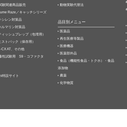
試験関連商品販売
動物実験代替法
Fume Raze／キャッチシリーズ
キシレン対策品
品目別メニュー
ホルマリン対策品
医薬品
ティッシュプレップ（包埋用）
再生医療等製品
ヒストパック（保存用）
医療機器
K-CX AT、その他
医薬部外品
毒性試験用 S9・コファクタ
食品（機能性食品・トクホ）・食品
添加物
農薬
es特設サイト
化学物質