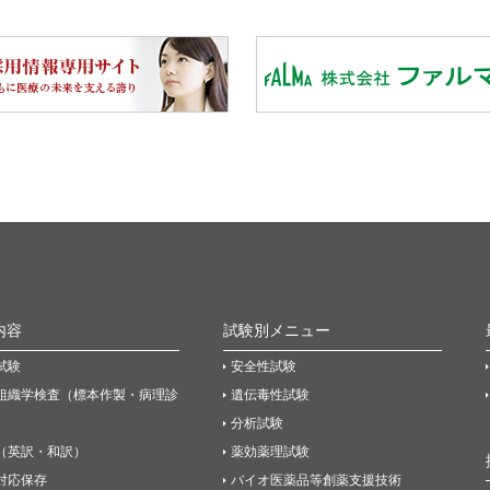
内容
試験別メニュー
試験
安全性試験
組織学検査（標本作製・病理診
遺伝毒性試験
分析試験
（英訳・和訳）
薬効薬理試験
P対応保存
バイオ医薬品等創薬支援技術