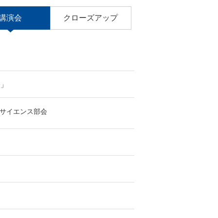
講演会
クローズアップ
会」
サイエンス部会
」