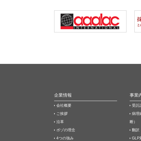
企業情報
事業
会社概要
受託
ご挨拶
病理
沿革
断）
ボゾの理念
翻訳
4つの強み
GL