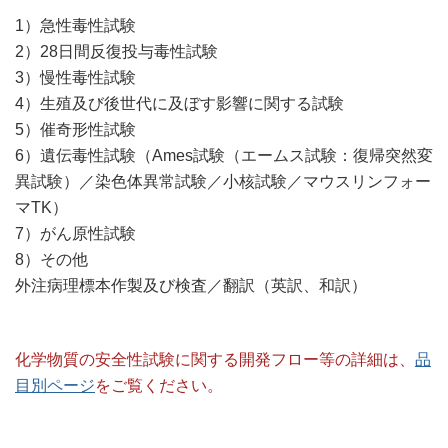
1）急性毒性試験
2）28日間反復投与毒性試験
3）慢性毒性試験
4）生殖及び後世代に及ぼす影響に関する試験
5）催奇形性試験
6）遺伝毒性試験（Ames試験（エームス試験：復帰突然変
異試験）／染色体異常試験／小核試験／マウスリンフォー
マTK）
7）がん原性試験
8）その他
外注病理標本作製及び検査／翻訳（英訳、和訳）
化学物質の安全性試験に関する開発フロー等の詳細は、
品
目別ページ
をご覧ください。