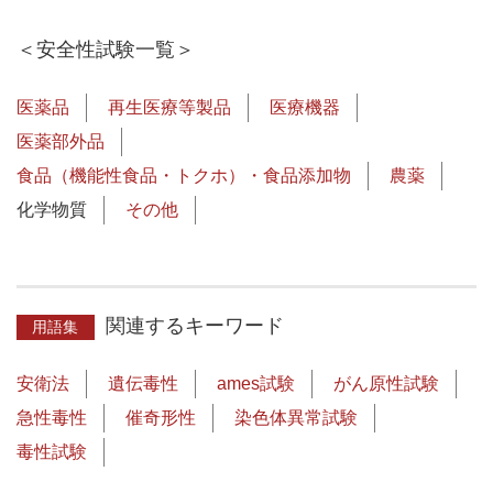
＜安全性試験一覧＞
医薬品
再生医療等製品
医療機器
医薬部外品
食品（機能性食品・トクホ）・食品添加物
農薬
化学物質
その他
関連するキーワード
用語集
安衛法
遺伝毒性
ames試験
がん原性試験
急性毒性
催奇形性
染色体異常試験
毒性試験